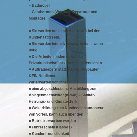
– Badmöbel
– Gasthermen (Wartung, Reparatur und
Montage)
■ Sie werden meist als Alleinkraft bei den
Kunden tätig sein.
■ Sie werden intensiv eingearbeitet – wenn
nötig.
■ Die Arbeiten finden sowohl bei
Privatkundschaft als auch bei öffentlichen
■ Auftraggebern statt; KEINE Neubauten;
KEIN Notdienst.
Wir erwarten von Ihnen:
■ eine abgeschlossene Ausbildung zum
Anlagenmechaniker (m/w/d) – Sanitär-
Heizungs- und Klimatechnik
■ Weiterbildung zum Kundendienstmonteur
von Vorteil, kann auch über den
■ Betrieb erworben werden
■ Führerschein Klasse B
■ Kundenfreundlichkeit