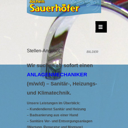
Sanitär-Kundendienst + Gasgeräte Service
Jochen Sauerhöfer
Stellen-Angebot
BILDER
Wir suchen ab sofort einen
ANLAGENMECHANIKER
(m/w/d) – Sanitär-, Heizungs-
und Klimatechnik.
Unsere Leistungen im Überblick:
– Kundendienst Sanitär und Heizung
– Badsanierung aus einer Hand
– Sanitäre Ver- und Entsorgungsanlagen
(Wartung, Reparatur und Montage)