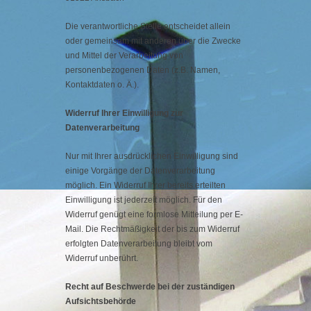
Die verantwortliche Stelle entscheidet allein
oder gemeinsam mit anderen über die Zwecke
und Mittel der Verarbeitung von
personenbezogenen Daten (z.B. Namen,
Kontaktdaten o. Ä.).
Widerruf Ihrer Einwilligung zur
Datenverarbeitung
Nur mit Ihrer ausdrücklichen Einwilligung sind
einige Vorgänge der Datenverarbeitung
möglich. Ein Widerruf Ihrer bereits erteilten
Einwilligung ist jederzeit möglich. Für den
Widerruf genügt eine formlose Mitteilung per E-
Mail. Die Rechtmäßigkeit der bis zum Widerruf
erfolgten Datenverarbeitung bleibt vom
Widerruf unberührt.
Recht auf Beschwerde bei der zuständigen
Aufsichtsbehörde