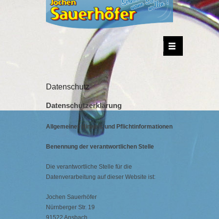
Sanitär-Kundendienst + Gasgeräte Service
Jochen Sauerhöfer
Datenschutz
Datenschutzerklärung
Allgemeiner Hinweis und Pflichtinformationen
Benennung der verantwortlichen Stelle
Die verantwortliche Stelle für die
Datenverarbeitung auf dieser Website ist:
Jochen Sauerhöfer
Nürnberger Str. 19
91522
Ansbach