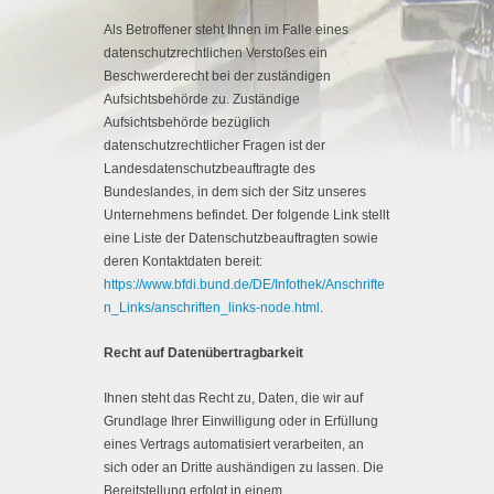
Als Betroffener steht Ihnen im Falle eines
datenschutzrechtlichen Verstoßes ein
Beschwerderecht bei der zuständigen
Aufsichtsbehörde zu. Zuständige
Aufsichtsbehörde bezüglich
datenschutzrechtlicher Fragen ist der
Landesdatenschutzbeauftragte des
Bundeslandes, in dem sich der Sitz unseres
Unternehmens befindet. Der folgende Link stellt
eine Liste der Datenschutzbeauftragten sowie
deren Kontaktdaten bereit:
https://www.bfdi.bund.de/DE/Infothek/Anschrifte
n_Links/anschriften_links-node.html
.
Recht auf Datenübertragbarkeit
Ihnen steht das Recht zu, Daten, die wir auf
Grundlage Ihrer Einwilligung oder in Erfüllung
eines Vertrags automatisiert verarbeiten, an
sich oder an Dritte aushändigen zu lassen. Die
Bereitstellung erfolgt in einem